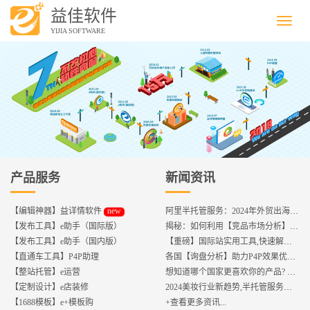
益佳软件
Menu
YIJIA SOFTWARE
产品服务
新闻资讯
new
【编辑神器】益详情软件
阿里半托管服务：2024年外贸出海热潮的主旋律
【发布工具】e助手（国际版）
揭秘：如何利用【竞品市场分析】优化店铺流量？
【发布工具】e助手（国内版）
【重磅】国际站实用工具,快速解决运营中的5大琐事，一键提升运营效率!
【直通车工具】P4P助理
各国【询盘分析】助力P4P效果优化,提升ROI!
【整站托管】e运营
想知道哪个国家更喜欢你的产品? 来这找到答案!
【定制设计】e店装修
2024美妆行业新趋势,半托管服务抢占流量红利
【1688模板】e+模板购
+查看更多资讯...